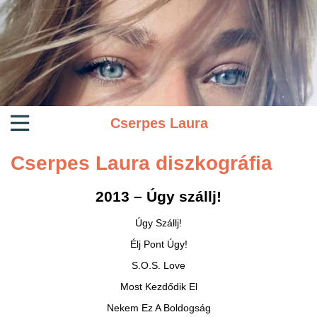
Cserpes Laura
Cserpes Laura diszkográfia
2013 – Úgy szállj!
Úgy Szállj!
Élj Pont Úgy!
S.O.S. Love
Most Kezdődik El
Nekem Ez A Boldogság